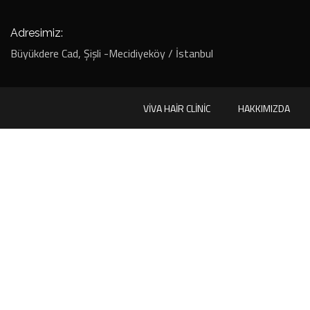
Adresimiz:
Büyükdere Cad, Şişli -Mecidiyeköy / İstanbul
VIVA HAIR CLINIC
HAKKIMIZDA