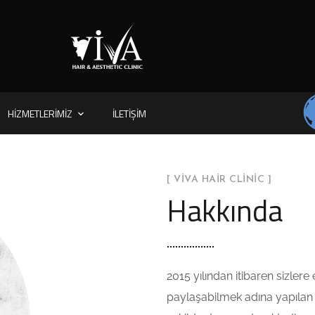
HIZMETLERIMIZ
İLETIŞIM
[ VIVA HAIR CLINIC ]
Hakkında
2015 yılından itibaren sizlere
paylaşabilmek adına yapılan g