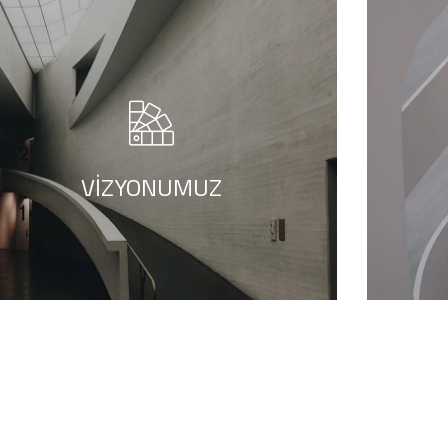
Sağlık ve estetik hizmetlerinde toplam
kalite ilkelerine uygun, uluslararası
standartlarda, güvenilirliği ve saygınlığı
ile sürekliliği sağlayan, yenilikçi ürün ve
hizmetleriyle dokunduğu hayatları
VIZYONUMUZ
iyileştiren ve öncelikle tercih edilen bir
sağlık ve estetik kuruluşu olmaktır.