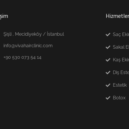
işim
Hizmetler
Şişli , Mecidiyeköy / İstanbul
Saç Eki
info@vivahairclinic.com
Sakal E
+90 530 073 54 14
Kaş Eki
Diş Este
Estetik
Botox