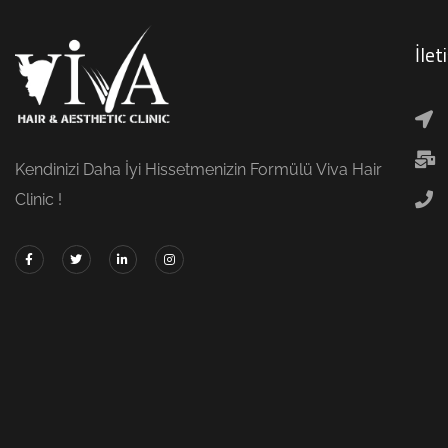
İlet
Kendinizi Daha İyi Hissetmenizin Formülü Viva Hair
Clinic !