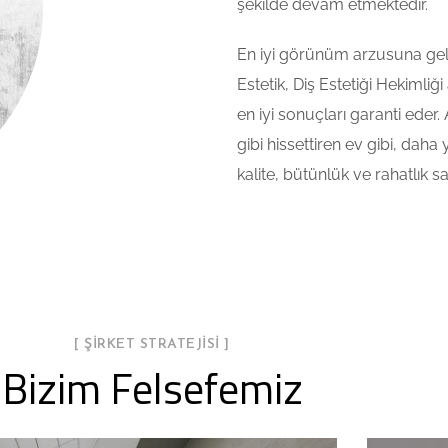
şekilde devam etmektedir.
En iyi görünüm arzusuna gel
Estetik, Diş Estetiği Hekimliğ
en iyi sonuçları garanti eder. 
gibi hissettiren ev gibi, da
kalite, bütünlük ve rahatlık s
[ ŞIRKET STRATEJISI ]
Bizim Felsefemiz