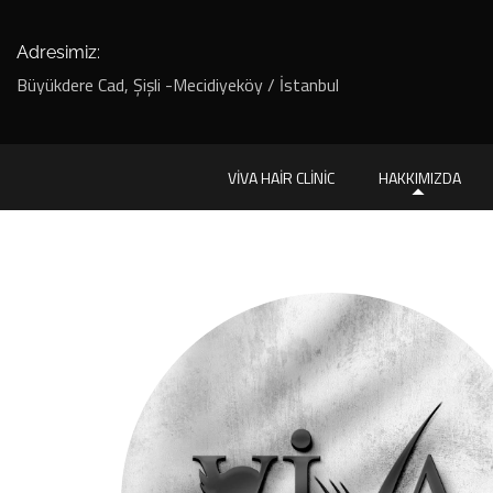
Adresimiz:
Büyükdere Cad, Şişli -Mecidiyeköy / İstanbul
VIVA HAIR CLINIC
HAKKIMIZDA