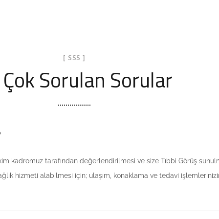
[ SSS ]
 Çok Sorulan Sorular
?
ekim kadromuz tarafından değerlendirilmesi ve size Tıbbi Görüş sunulm
ğlık hizmeti alabilmesi için; ulaşım, konaklama ve tedavi işlemlerin