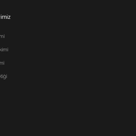
imiz
mi
kimi
mi
tiği