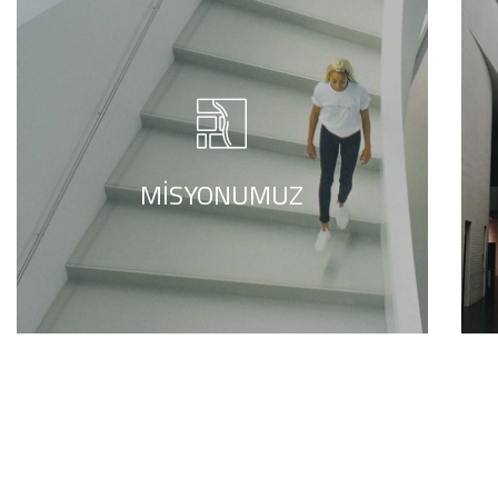
Tıbbın en temel doğrusu olan “önce
zarar vermemek” prensibiyle hareket
eden ve etik değerlerden ödün
vermeyen, nitelikli sağlık ve estetik
hizmetini sunduğu bireylerin hasta
haklarını gözeterek tüm ihtiyaç, istek ve
MISYONUMUZ
beklentilerini karşılayan; güvenilir,
ulaşılabilir, kesintisiz, düzeyli ve yüksek
hizmet kalitesi ile hasta memnuniyetini
daima ön planda tutmak